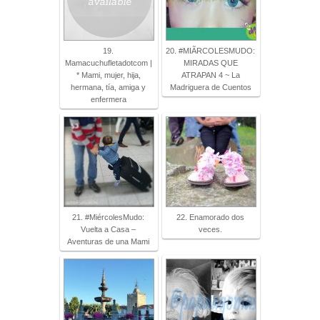
19.
20. #MIÃRCOLESMUDO:
Mamacuchufletadotcom |
MIRADAS QUE
* Mami, mujer, hija,
ATRAPAN 4 ~ La
hermana, tía, amiga y
Madriguera de Cuentos
enfermera
21. #MiércolesMudo:
22. Enamorado dos
Vuelta a Casa –
veces.
Aventuras de una Mami