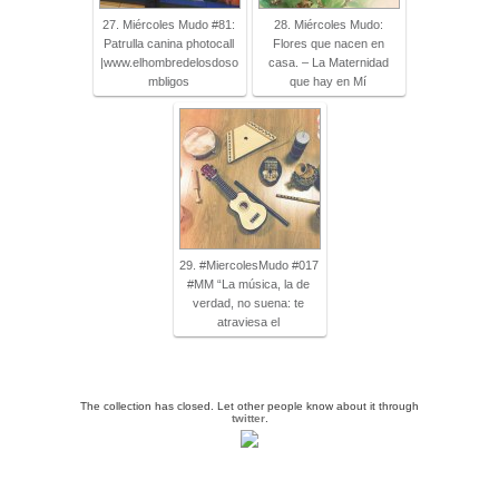
27. Miércoles Mudo #81:
28. Miércoles Mudo:
Patrulla canina photocall
Flores que nacen en
|www.elhombredelosdoso
casa. – La Maternidad
mbligos
que hay en Mí
29. #MiercolesMudo #017
#MM “La música, la de
verdad, no suena: te
atraviesa el
The collection has closed. Let other people know about it through
twitter
.