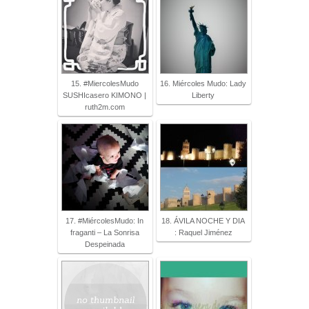
15. #MiercolesMudo
16. Miércoles Mudo: Lady
SUSHIcasero KIMONO |
Liberty
ruth2m.com
17. #MiércolesMudo: In
18. ÁVILA NOCHE Y DIA
fraganti – La Sonrisa
: Raquel Jiménez
Despeinada