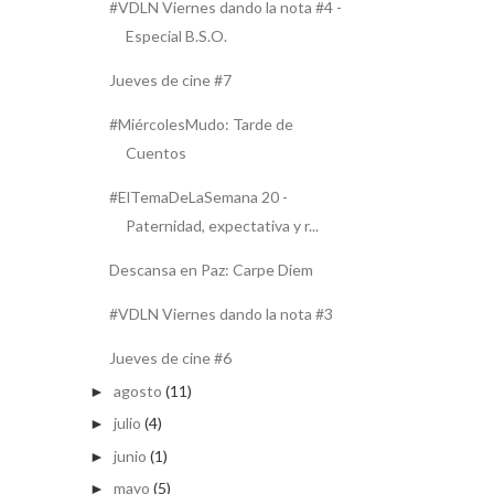
#VDLN Viernes dando la nota #4 -
Especial B.S.O.
Jueves de cine #7
#MiércolesMudo: Tarde de
Cuentos
#ElTemaDeLaSemana 20 -
Paternidad, expectativa y r...
Descansa en Paz: Carpe Diem
#VDLN Viernes dando la nota #3
Jueves de cine #6
agosto
(11)
►
julio
(4)
►
junio
(1)
►
mayo
(5)
►