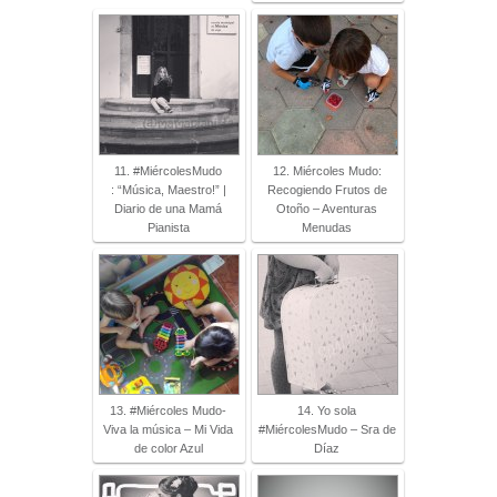
11. #MiércolesMudo
12. Miércoles Mudo:
: “Música, Maestro!” |
Recogiendo Frutos de
Diario de una Mamá
Otoño – Aventuras
Pianista
Menudas
13. #Miércoles Mudo-
14. Yo sola
Viva la música – Mi Vida
#MiércolesMudo – Sra de
de color Azul
Díaz