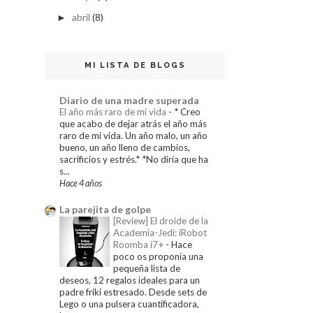
abril
(8)
►
MI LISTA DE BLOGS
Diario de una madre superada
El año más raro de mi vida
-
* Creo
que acabo de dejar atrás el año más
raro de mi vida. Un año malo, un año
bueno, un año lleno de cambios,
sacrificios y estrés.* *No diría que ha
s...
Hace 4 años
La parejita de golpe
[Review] El droide de la
Academia-Jedi: iRobot
Roomba i7+
-
Hace
poco os proponía una
pequeña lista de
deseos, 12 regalos ideales para un
padre friki estresado. Desde sets de
Lego o una pulsera cuantificadora,