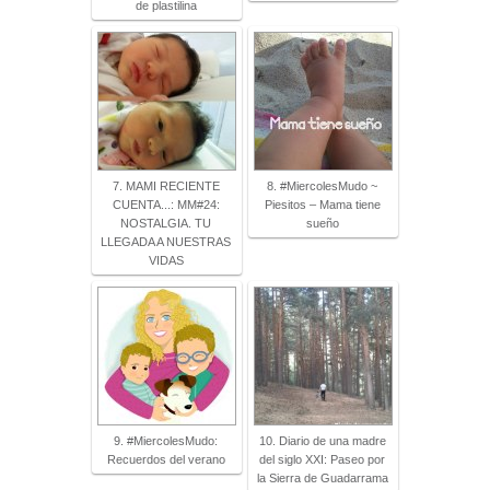
de plastilina
7. MAMI RECIENTE
8. #MiercolesMudo ~
CUENTA...: MM#24:
Piesitos – Mama tiene
NOSTALGIA. TU
sueño
LLEGADA A NUESTRAS
VIDAS
9. #MiercolesMudo:
10. Diario de una madre
Recuerdos del verano
del siglo XXI: Paseo por
la Sierra de Guadarrama