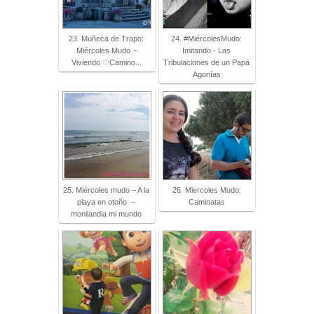
23. Muñeca de Trapo:
24. #MiércolesMudo:
Miércoles Mudo ~
Imitando - Las
Viviendo ♡Camino...
Tribulaciones de un Papá
Agonías
25. Miércoles mudo – A la
26. Miercoles Mudo:
playa en otoño –
Caminatas
monilandia mi mundo