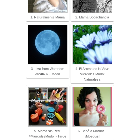
1. Naturalmente Mamá
2. Mamá Bocachancla
3. Live from Waterloo:
4. El Aroma de la Vida:
WW#407 - Moon
Miercoles Mudo:
Naturaleza
5. Mama sin Red:
6. Bebé a Mordor -
#MiércolesMudo ~ Tarde
¡Mosquis!